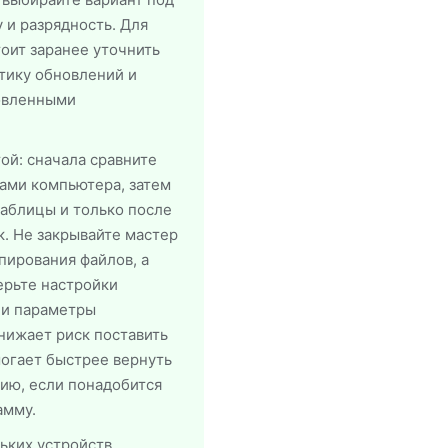
 и разрядность. Для
оит заранее уточнить
тику обновлений и
овленными
ой: сначала сравните
ами компьютера, затем
таблицы и только после
к. Не закрывайте мастер
пирования файлов, а
ерьте настройки
 и параметры
снижает риск поставить
огает быстрее вернуть
ию, если понадобится
амму.
ьких устройств,