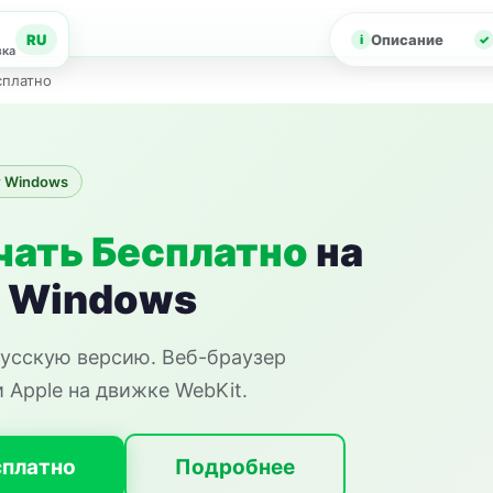
RU
Описание
зка
есплатно
 Windows
чать Бесплатно
на
я Windows
 русскую версию. Веб-браузер
Apple на движке WebKit.
сплатно
Подробнее