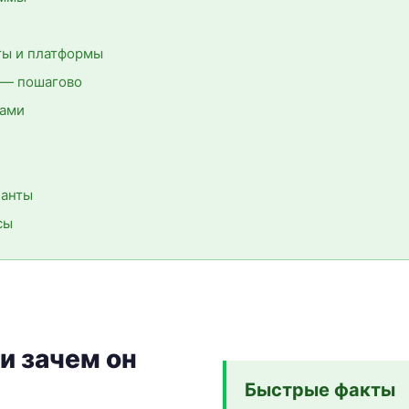
ы и платформы
ь — пошагово
вами
ианты
сы
 и зачем он
Быстрые факты