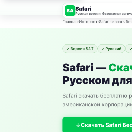
Safari
SA
Русская версия, безопасная загру
Главная
›
Интернет
›
Safari скачать б
✓ Версия 5.1.7
✓ Русский
✓
Safari —
Ска
Русском дл
Safari скачать бесплатно
американской корпорации 
Скачать Safari Бе