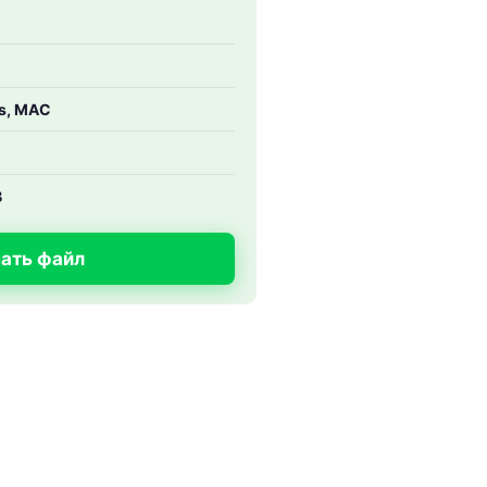
s, MAC
B
ать файл