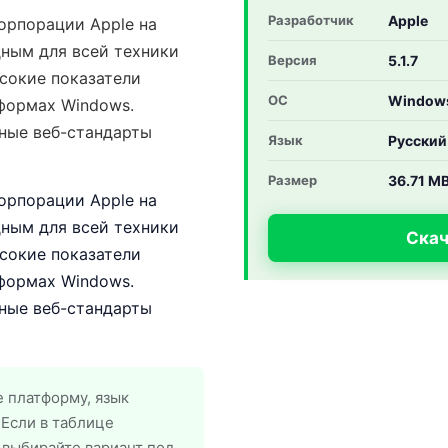
Разработчик
Apple
орпорации Apple на
дным для всей техники
Версия
5.1.7
ысокие показатели
ОС
Window
формах Windows.
ные веб-стандарты
Язык
Русский
Размер
36.71 M
орпорации Apple на
дным для всей техники
Скач
ысокие показатели
формах Windows.
ные веб-стандарты
 платформу, язык
 Если в таблице
 выбирайте вариант под