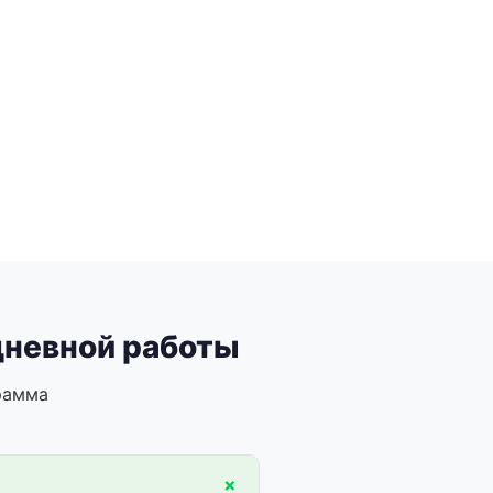
едневной работы
рамма
+