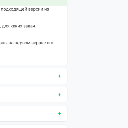
к подходящей версии из
 для каких задач
ны на первом экране и в
+
+
+