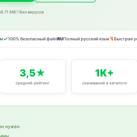
36.71 MB
Без вирусов
ом
100% безопасный файл
Полный русский язык
Быстрая у
3,5★
1K+
средний рейтинг
скачиваний в каталоге
 он нужен
аммы