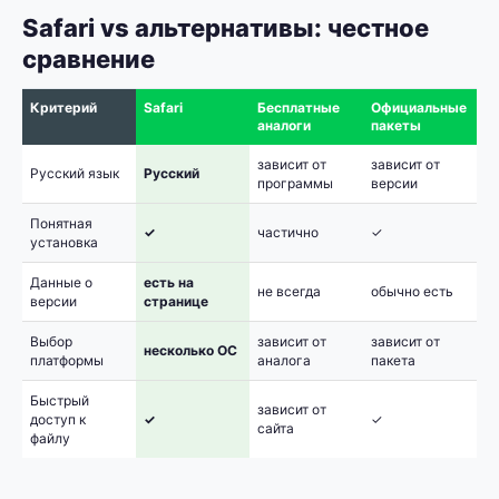
Safari vs альтернативы: честное
сравнение
Критерий
Safari
Бесплатные
Официальные
аналоги
пакеты
зависит от
зависит от
Русский язык
Русский
программы
версии
Понятная
✓
частично
✓
установка
Данные о
есть на
не всегда
обычно есть
версии
странице
Выбор
зависит от
зависит от
несколько ОС
платформы
аналога
пакета
Быстрый
зависит от
доступ к
✓
✓
сайта
файлу