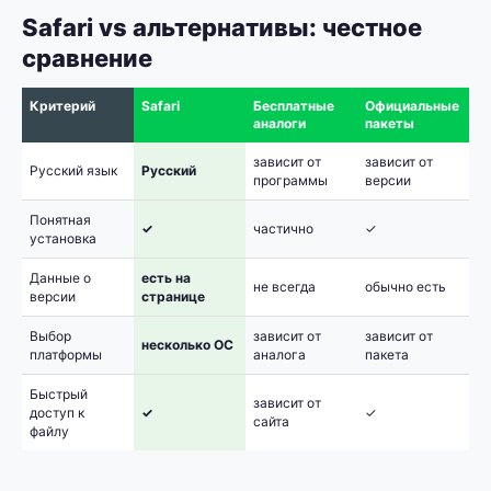
Safari vs альтернативы: честное
сравнение
Критерий
Safari
Бесплатные
Официальные
аналоги
пакеты
зависит от
зависит от
Русский язык
Русский
программы
версии
Понятная
✓
частично
✓
установка
Данные о
есть на
не всегда
обычно есть
версии
странице
Выбор
зависит от
зависит от
несколько ОС
платформы
аналога
пакета
Быстрый
зависит от
доступ к
✓
✓
сайта
файлу