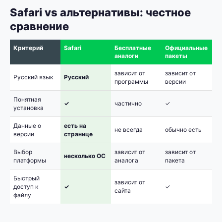
Safari vs альтернативы: честное
сравнение
Критерий
Safari
Бесплатные
Официальные
аналоги
пакеты
зависит от
зависит от
Русский язык
Русский
программы
версии
Понятная
✓
частично
✓
установка
Данные о
есть на
не всегда
обычно есть
версии
странице
Выбор
зависит от
зависит от
несколько ОС
платформы
аналога
пакета
Быстрый
зависит от
доступ к
✓
✓
сайта
файлу