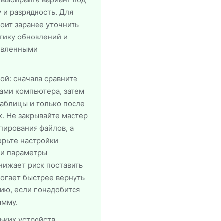
 и разрядность. Для
оит заранее уточнить
тику обновлений и
овленными
ой: сначала сравните
ами компьютера, затем
таблицы и только после
к. Не закрывайте мастер
пирования файлов, а
ерьте настройки
 и параметры
снижает риск поставить
огает быстрее вернуть
ию, если понадобится
амму.
ьких устройств,