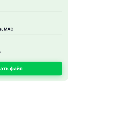
s, MAC
B
ать файл