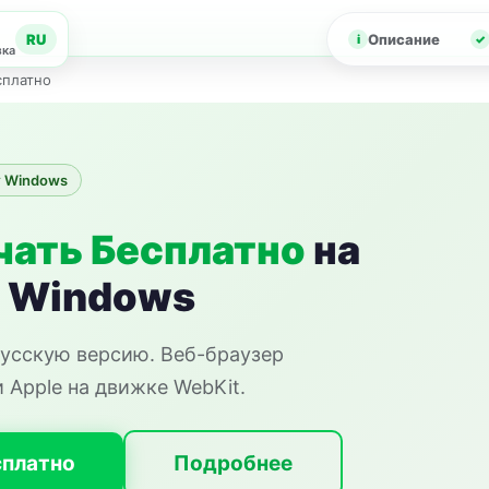
RU
Описание
зка
есплатно
 Windows
чать Бесплатно
на
я Windows
 русскую версию. Веб-браузер
Apple на движке WebKit.
сплатно
Подробнее