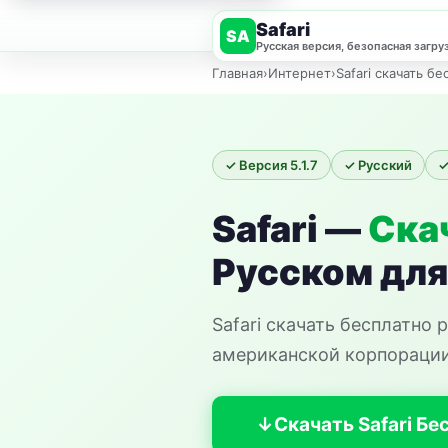
Safari
SA
Русская версия, безопасная загру
Главная
›
Интернет
›
Safari скачать б
✓ Версия 5.1.7
✓ Русский
✓
Safari —
Ска
Русском дл
Safari скачать бесплатно
американской корпорации 
Скачать Safari Бе