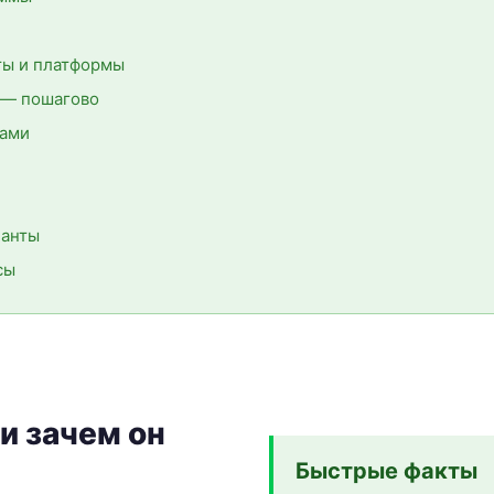
ы и платформы
ь — пошагово
вами
ианты
сы
 и зачем он
Быстрые факты