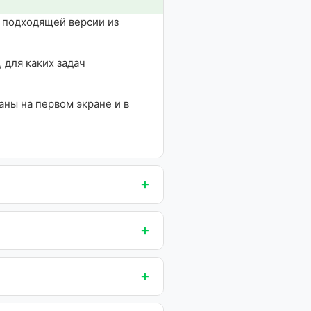
к подходящей версии из
 для каких задач
ны на первом экране и в
+
+
+