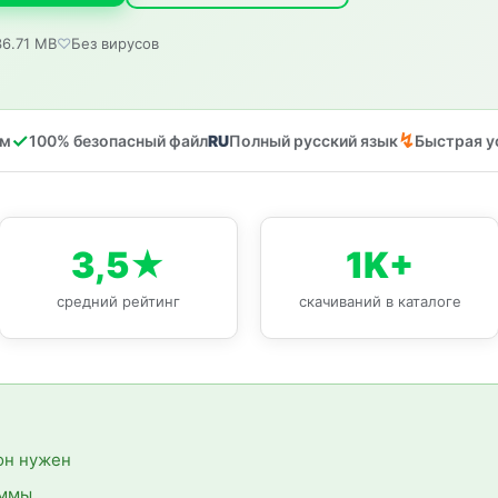
36.71 MB
Без вирусов
ом
100% безопасный файл
Полный русский язык
Быстрая у
3,5★
1K+
средний рейтинг
скачиваний в каталоге
 он нужен
аммы