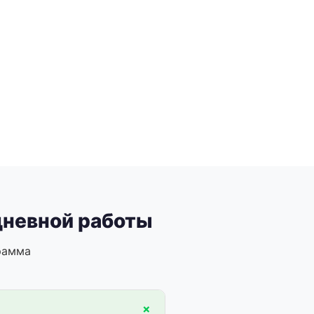
едневной работы
рамма
+