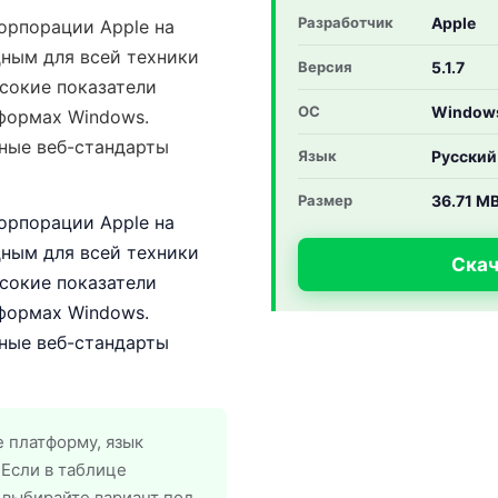
Разработчик
Apple
орпорации Apple на
дным для всей техники
Версия
5.1.7
ысокие показатели
ОС
Window
формах Windows.
ные веб-стандарты
Язык
Русский
Размер
36.71 M
орпорации Apple на
дным для всей техники
Скач
ысокие показатели
формах Windows.
ные веб-стандарты
 платформу, язык
 Если в таблице
 выбирайте вариант под